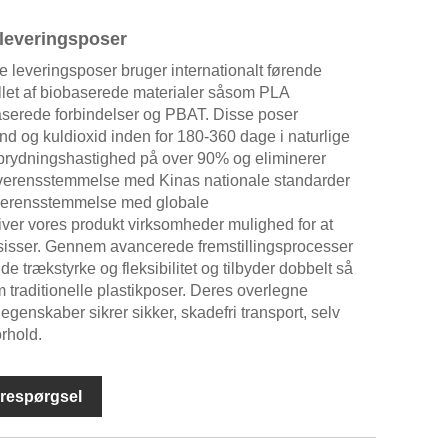
 leveringsposer
e leveringsposer bruger internationalt førende
illet af biobaserede materialer såsom PLA
aserede forbindelser og PBAT. Disse poser
nd og kuldioxid inden for 180-360 dage i naturlige
dbrydningshastighed på over 90% og eliminerer
 I overensstemmelse med Kinas nationale standarder
overensstemmelse med globale
ver vores produkt virksomheder mulighed for at
aksisser. Gennem avancerede fremstillingsprocesser
e trækstyrke og fleksibilitet og tilbyder dobbelt så
 traditionelle plastikposer. Deres overlegne
genskaber sikrer sikker, skadefri transport, selv
orhold.
respørgsel