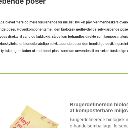
læbende poser
e blevet mere og mere forurenende for miljøet, hvilket påvirker menneskers overlevels
æbende poser. Hovedkomponenterne i den biologisk nedbrydelige selvklæbende pose 
des direkte til vand og kuldioxid, så de kan behandles direkte som kompostmateria
øbeskyttelse er bionedbrydelige selvklæbende poser den fremtidige udviklingsretning
 fysiske egenskaber af traditionel plast, som kan anvendes til en række forskellige
Brugerdefinerede biolo
af komposterbare miljø
Brugerdefinerede biologisk n
e-handelsemballage, forsendel