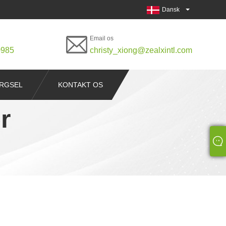
Dansk
Email os
0985
christy_xiong@zealxintl.com
RGSEL
KONTAKT OS
r