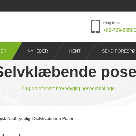
Ring til os
+86-769-8558
TER
NYHEDER
HENT
SEND FORESPØ
Selvklæbende pose
Brugerdefineret bæredygtig poseemballage
gisk Nedbrydelige Selvklæbende Poser