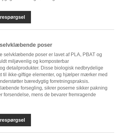
respørgsel
 selvklæbende poser
ge selvklæbende poser er lavet af PLA, PBAT og
fuldt miljøvenlig og komposterbar
 og detailprodukter. Disse biologisk nedbrydelige
t til ikke-giftige elementer, og hjælper mærker med
understøtter bæredygtig forretningspraksis.
læbende forsegling, sikrer poserne sikker pakning
der forsendelse, mens de bevarer fremragende
respørgsel