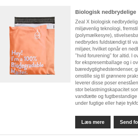
Biologisk nedbrydelige
Zeal X biologisk nedbrydelig
miljøvenlig teknologi, fremst
(polymælkesyre), stivelsesb
nedbrydes fuldstændigt til va
miljøer, hvilket opnår en ne
"hvid forurening" for altid.
for ekspresemballage og i 
bæredygtighedstendenser, gi
omstille sig til grønnere pr
leverer disse poser eneståend
stor belastningskapacitet som
vandtætte og fugtbestandige e
under fugtige eller høje trykf
Læs mere
Send fo