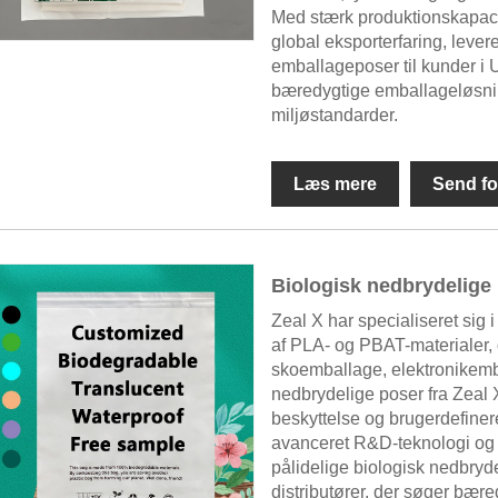
Med stærk produktionskapacit
global eksporterfaring, leve
emballageposer til kunder i
bæredygtige emballageløsnin
miljøstandarder.
Læs mere
Send fo
Biologisk nedbrydelige
Zeal X har specialiseret sig i
af PLA- og PBAT-materialer, 
skoemballage, elektronikemb
nedbrydelige poser fra Zeal
beskyttelse og brugerdefiner
avanceret R&D-teknologi og t
pålidelige biologisk nedbryde
distributører, der søger bær