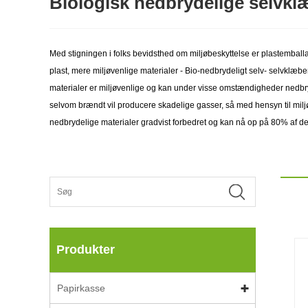
Biologisk nedbrydelige selvk
Med stigningen i folks bevidsthed om miljøbeskyttelse er plastemballag
plast, mere miljøvenlige materialer - Bio-nedbrydeligt selv- selvkl
materialer er miljøvenlige og kan under visse omstændigheder nedbry
selvom brændt vil producere skadelige gasser, så med hensyn til milj
nedbrydelige materialer gradvist forbedret og kan nå op på 80% af de
Produkter
Papirkasse