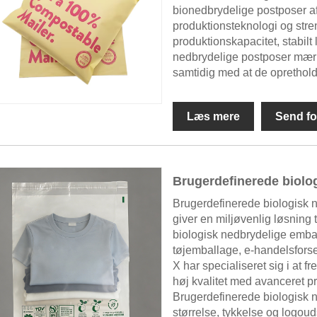
bionedbrydelige postposer af 
produktionsteknologi og stre
produktionskapacitet, stabilt
nedbrydelige postposer mær
samtidig med at de oprethold
Læs mere
Send fo
Brugerdefinerede biolo
Brugerdefinerede biologisk 
giver en miljøvenlig løsnin
biologisk nedbrydelige embal
tøjemballage, e-handelsforse
X har specialiseret sig i at 
høj kvalitet med avanceret pr
Brugerdefinerede biologisk n
størrelse, tykkelse og logoud