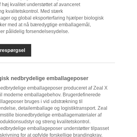
høj kvalitet understøttet af avanceret
ng kvalitetskontrol. Med stærk
 lager og global eksporterfaring hjælper biologisk
ker med at nå bæredygtige emballagemål,
er pålidelig forsendelsesydelse.
respørgsel
gisk nedbrydelige emballageposer
nedbrydelige emballageposer produceret af Zeal X
g til moderne emballagebehov. Brugerdefinerede
lageposer bruges i vid udstrækning til
ndelse, detailemballage og logistiktransport. Zeal
fremstille bionedbrydelige emballagematerialer af
oduktionsudstyr og streng kvalitetskontrol.
edbrydelige emballageposer understøtter tilpasset
skrivning for at opfylde forskellige brandingkrav.