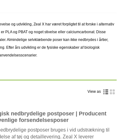
e og udvikling, Zeal X har været forpligtet til at forske i alternativ
er PLA og PBAT og noget stivelse eller calciumcarbonat. Disse
ler. Almindelige selvklæbende poser kan ikke nedbrydes i årtier,
. Efter års udvikling er de fysiske egenskaber af biologisk
 anvendelsesscenarier.
View as
gisk nedbrydelige postposer | Producent
venlige forsendelsesposer
edbrydelige postposer bruges i vid udstrækning til
se af tøj og detaillevering. Zeal X leverer