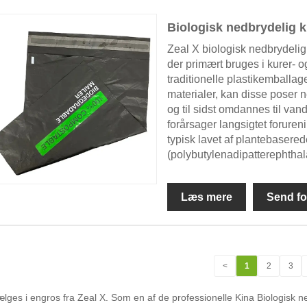
Biologisk nedbrydelig k
Zeal X biologisk nedbrydelig
der primært bruges i kurer- og 
traditionelle plastikemballag
materialer, kan disse poser n
og til sidst omdannes til vand
forårsager langsigtet foruren
typisk lavet af plantebaser
(polybutylenadipatterephthala
Læs mere
Send fo
<
1
2
3
lges i engros fra Zeal X. Som en af ​​de professionelle Kina Biologisk