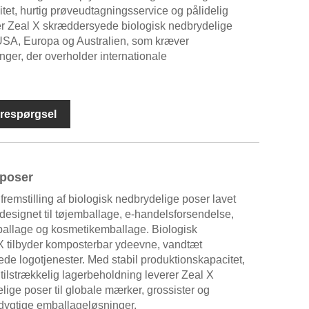
et, hurtig prøveudtagningsservice og pålidelig
rer Zeal X skræddersyede biologisk nedbrydelige
 USA, Europa og Australien, som kræver
ger, der overholder internationale
respørgsel
 poser
 fremstilling af biologisk nedbrydelige poser lavet
designet til tøjemballage, e-handelsforsendelse,
allage og kosmetikemballage. Biologisk
 X tilbyder komposterbar ydeevne, vandtæt
ede logotjenester. Med stabil produktionskapacitet,
ilstrækkelig lagerbeholdning leverer Zeal X
lige poser til globale mærker, grossister og
edygtige emballageløsninger.