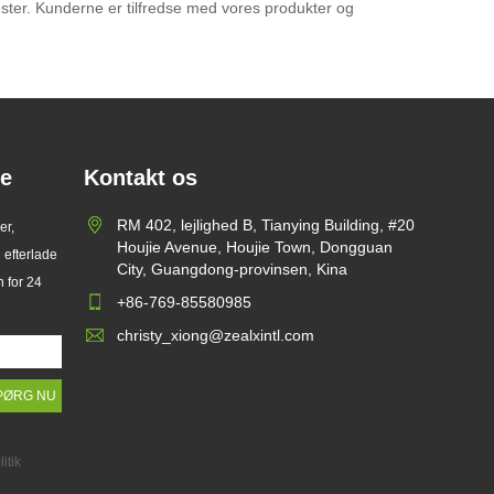
ester. Kunderne er tilfredse med vores produkter og
te
Kontakt os
RM 402, lejlighed B, Tianying Building, #20
er,
Houjie Avenue, Houjie Town, Dongguan
 efterlade
City, Guangdong-provinsen, Kina
n for 24
+86-769-85580985
christy_xiong@zealxintl.com
itik