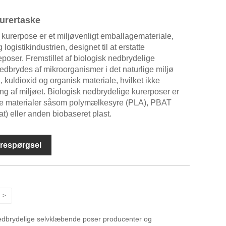
urertaske
 kurerpose er et miljøvenligt emballagemateriale,
logistikindustrien, designet til at erstatte
eposer. Fremstillet af biologisk nedbrydelige
edbrydes af mikroorganismer i det naturlige miljø
, kuldioxid og organisk materiale, hvilket ikke
ing af miljøet. Biologisk nedbrydelige kurerposer er
ede materialer såsom polymælkesyre (PLA), PBAT
t) eller anden biobaseret plast.
respørgsel
>
 nedbrydelige selvklæbende poser producenter og