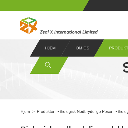
HJEM
OM OS
PRODUK
Hjem
>
Produkter
Biologisk Nedbrydelige Poser
Biolo
>
>