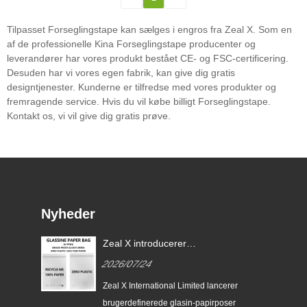
Tilpasset Forseglingstape kan sælges i engros fra Zeal X. Som en
af ​​de professionelle Kina Forseglingstape producenter og
leverandører har vores produkt bestået CE- og FSC-certificering.
Desuden har vi vores egen fabrik, kan give dig gratis
designtjenester. Kunderne er tilfredse med vores produkter og
fremragende service. Hvis du vil købe billigt Forseglingstape.
Kontakt os, vi vil give dig gratis prøve.
Nyheder
Zeal X introducerer
brugerdefinerede glasin-
2026/07/24
papirposer til bæredygtig
emballage og EU PPWR-
Zeal X International Limited lancerer
overholdelse
brugerdefinerede glasin-papirposer