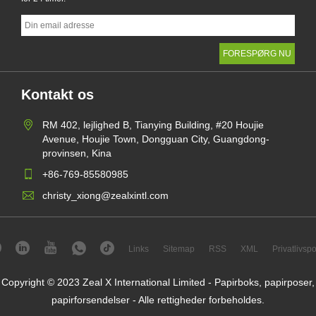
Kontakt os
RM 402, lejlighed B, Tianying Building, #20 Houjie
Avenue, Houjie Town, Dongguan City, Guangdong-
provinsen, Kina
+86-769-85580985
christy_xiong@zealxintl.com
Links
Sitemap
RSS
XML
Privatlivspol
Copyright © 2023 Zeal X International Limited - Papirboks, papirposer,
papirforsendelser - Alle rettigheder forbeholdes.