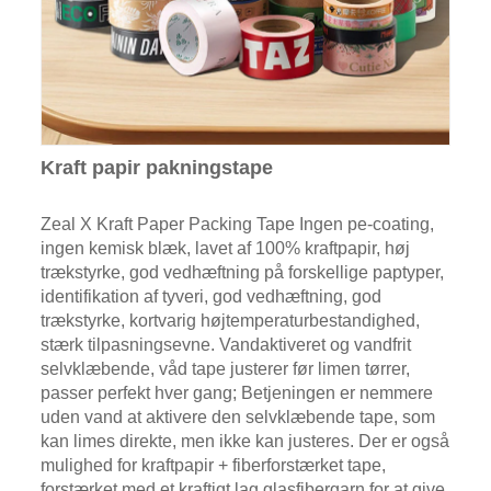
Kraft papir pakningstape
Zeal X Kraft Paper Packing Tape Ingen pe-coating,
ingen kemisk blæk, lavet af 100% kraftpapir, høj
trækstyrke, god vedhæftning på forskellige paptyper,
identifikation af tyveri, god vedhæftning, god
trækstyrke, kortvarig højtemperaturbestandighed,
stærk tilpasningsevne. Vandaktiveret og vandfrit
selvklæbende, våd tape justerer før limen tørrer,
passer perfekt hver gang; Betjeningen er nemmere
uden vand at aktivere den selvklæbende tape, som
kan limes direkte, men ikke kan justeres. Der er også
mulighed for kraftpapir + fiberforstærket tape,
forstærket med et kraftigt lag glasfibergarn for at give