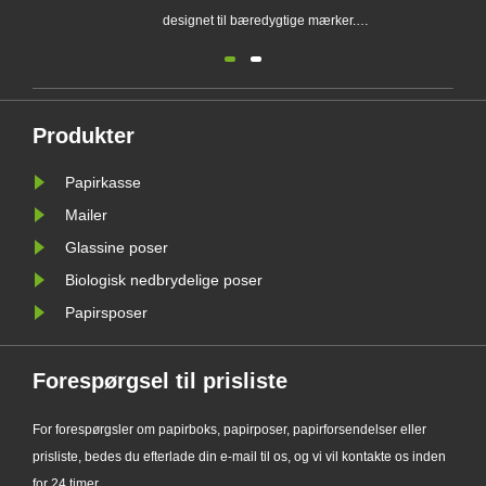
designet til bæredygtige mærker.
Den miljøvenlige emballageløsning
understøtter plastikfri
emballagetrends og hjælper
virksomheder med at forberede sig
Produkter
på nye EU PPWR-krav til bæredygtig
Papirkasse
emballage.
Mailer
Glassine poser
Biologisk nedbrydelige poser
Papirsposer
Forespørgsel til prisliste
For forespørgsler om papirboks, papirposer, papirforsendelser eller
prisliste, bedes du efterlade din e-mail til os, og vi vil kontakte os inden
for 24 timer.