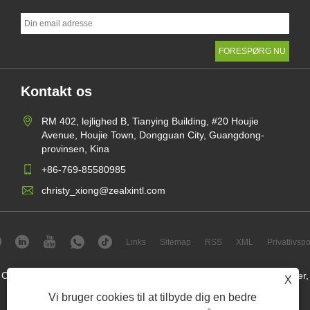
Kontakt os
RM 402, lejlighed B, Tianying Building, #20 Houjie
Avenue, Houjie Town, Dongguan City, Guangdong-
provinsen, Kina
+86-769-85580985
christy_xiong@zealxintl.com
Links
Sitemap
RSS
XML
Privatlivspol
Copyright © 2023 Zeal X International Limited - Papirboks, papirposer,
X
papirforsendelser - Alle rettigheder forbeholdes.
Vi bruger cookies til at tilbyde dig en bedre