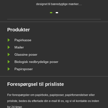
designet til bæredygtige mærker.
Den miljøvenlige emballageløsning
understøtter plastikfri
emballagetrends og hjælper
virksomheder med at forberede sig
Produkter
på nye EU PPWR-krav til bæredygtig
Papirkasse
emballage.
Mailer
Glassine poser
Biologisk nedbrydelige poser
Papirsposer
Forespørgsel til prisliste
For forespørgsler om papirboks, papirposer, papirforsendelser eller
prisliste, bedes du efterlade din e-mail til os, og vi vil kontakte os inden
for 24 timer.