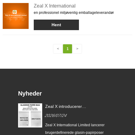
Zeal X International
en professionel miljøvenlig emballageleverandør
Hent
<
1
>
Nyheder
Zeal X introducerer
brugerdefinerede glasin-
2026/07/24
papirposer til bæredygtig
emballage og EU PPWR-
Zeal X International Limited lancerer
overholdelse
brugerdefinerede glasin-papirposer