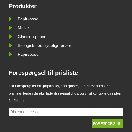
ig
Glassine Paper Bag-serie. Designet
Produkter
gtig
som et førsteklasses alternativ til
Papirkasse
traditionelle plastikposer, kombinerer
det nye......
Mailer
Glassine poser
Biologisk nedbrydelige poser
Papirsposer
Forespørgsel til prisliste
For forespørgsler om papirboks, papirposer, papirforsendelser eller
prisliste, bedes du efterlade din e-mail til os, og vi vil kontakte os inden
for 24 timer.