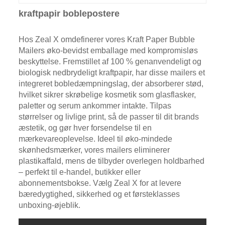
kraftpapir boblepostere
Hos Zeal X omdefinerer vores Kraft Paper Bubble
Mailers øko-bevidst emballage med kompromisløs
beskyttelse. Fremstillet af 100 % genanvendeligt og
biologisk nedbrydeligt kraftpapir, har disse mailers et
integreret bobledæmpningslag, der absorberer stød,
hvilket sikrer skrøbelige kosmetik som glasflasker,
paletter og serum ankommer intakte. Tilpas
størrelser og livlige print, så de passer til dit brands
æstetik, og gør hver forsendelse til en
mærkevareoplevelse. Ideel til øko-mindede
skønhedsmærker, vores mailers eliminerer
plastikaffald, mens de tilbyder overlegen holdbarhed
– perfekt til e-handel, butikker eller
abonnementsbokse. Vælg Zeal X for at levere
bæredygtighed, sikkerhed og et førsteklasses
unboxing-øjeblik.