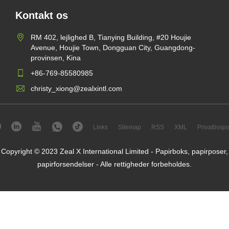
Kontakt os
RM 402, lejlighed B, Tianying Building, #20 Houjie
Avenue, Houjie Town, Dongguan City, Guangdong-
provinsen, Kina
+86-769-85580985
christy_xiong@zealxintl.com
Links
Sitemap
RSS
XML
Privatlivspol
Copyright © 2023 Zeal X International Limited - Papirboks, papirposer,
papirforsendelser - Alle rettigheder forbeholdes.