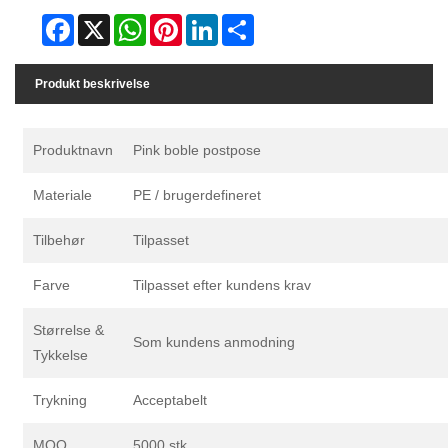
Facebook
X
WhatsApp
Pinterest
LinkedIn
Share
Produkt beskrivelse
Produktnavn
Pink boble postpose
Materiale
PE / brugerdefineret
Tilbehør
Tilpasset
Farve
Tilpasset efter kundens krav
Størrelse &
Som kundens anmodning
Tykkelse
Trykning
Acceptabelt
MOQ
5000 stk