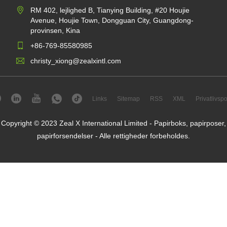
RM 402, lejlighed B, Tianying Building, #20 Houjie
Avenue, Houjie Town, Dongguan City, Guangdong-
provinsen, Kina
+86-769-85580985
christy_xiong@zealxintl.com
Links
Sitemap
RSS
XML
Privatlivspol
Copyright © 2023 Zeal X International Limited - Papirboks, papirposer,
papirforsendelser - Alle rettigheder forbeholdes.