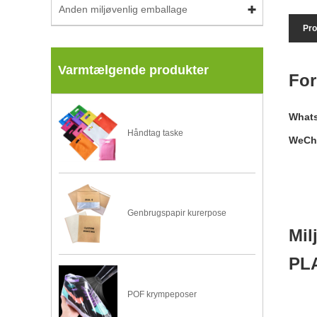
Anden miljøvenlig emballage
Pro
Varmtælgende produkter
For
Whats
Håndtag taske
WeCh
Genbrugspapir kurerpose
Mil
PLA
POF krympeposer