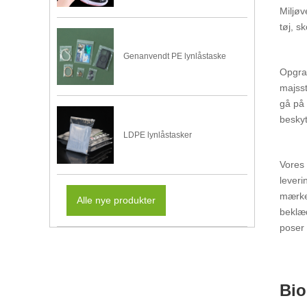
Miljøv
tøj, s
Genanvendt PE lynlåstaske
Opgrad
majsst
gå på 
beskyt
LDPE lynlåstasker
Vores 
leveri
mærker
Alle nye produkter
beklæd
poser
Bio