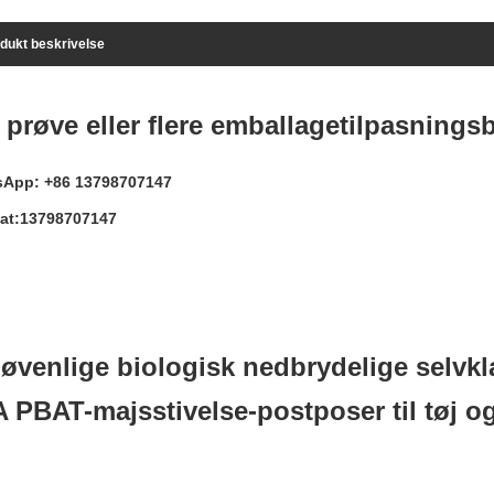
dukt beskrivelse
 prøve eller flere emballagetilpasnings
App: +86 13798707147
at:13798707147
jøvenlige biologisk nedbrydelige selv
 PBAT-majsstivelse-postposer til tøj o