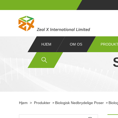
HJEM
OM OS
PRODUK
Hjem
>
Produkter
Biologisk Nedbrydelige Poser
Biolo
>
>