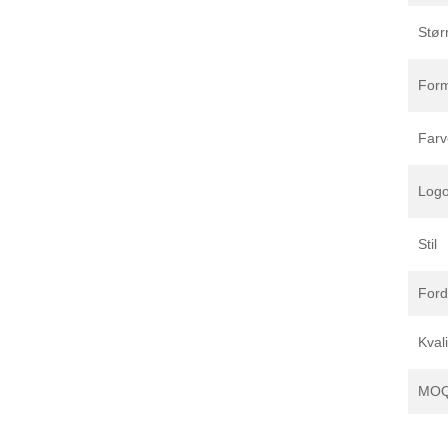
Stør
For
Farv
Log
Stil
Ford
Kvali
MO