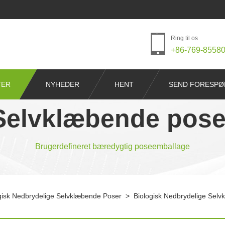
Ring til os
+86-769-8558
TER
NYHEDER
HENT
SEND FORESPØ
Selvklæbende pose
Brugerdefineret bæredygtig poseemballage
gisk Nedbrydelige Selvklæbende Poser
>
Biologisk Nedbrydelige Sel