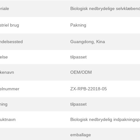
riale
Biologisk nedbrydelige selvklæben
striel brug
Pakning
ndelsessted
Guangdong, Kina
else
tilpasset
kenavn
OEM/ODM
elnummer
ZX-RPB-22018-05
ning
tilpasset
uktnavn
Biologisk nedbrydelig indpaknings
emballage