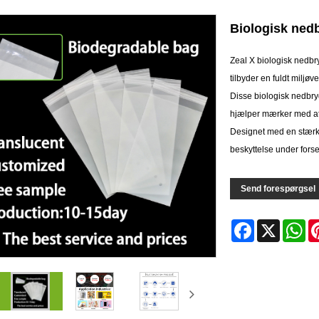
Biologisk ned
Zeal X biologisk nedbr
tilbyder en fuldt miljø
Disse biologisk nedbryd
hjælper mærker med at 
Designet med en stærk 
beskyttelse under fors
Send forespørgsel
Facebook
X
Wh