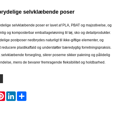
brydelige selvklæbende poser
ydelige selvklæbende poser er lavet af PLA, PBAT og majsstivelse, og
venlig og komposterbar emballageløsning til tøj, sko og detailprodukter.
elige postposer nedbrydes naturligt til ikke-giftige elementer, og
reducere plastikaffald og understøtter bæredygtig forretningspraksis.
selvklæbende forsegling, sikrer poserne sikker pakning og pålidelig
endelse, mens de bevarer fremragende fleksibilitet og holdbarhed.
atsApp
Pinterest
LinkedIn
Share