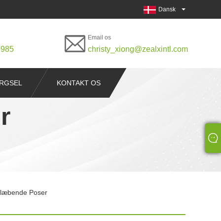
Dansk
Email os
0985
christy_xiong@zealxintl.com
RGSEL
KONTAKT OS
r
vklæbende Poser