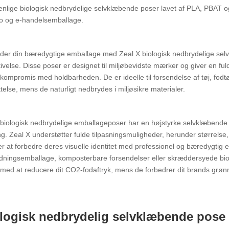
enlige biologisk nedbrydelige selvklæbende poser lavet af PLA, PBAT og
ko og e-handelsemballage.
er din bæredygtige emballage med Zeal X biologisk nedbrydelige selv
ivelse. Disse poser er designet til miljøbevidste mærker og giver en fu
kompromis med holdbarheden. De er ideelle til forsendelse af tøj, fodtø
telse, mens de naturligt nedbrydes i miljøsikre materialer.
biologisk nedbrydelige emballageposer har en højstyrke selvklæbende s
ng. Zeal X understøtter fulde tilpasningsmuligheder, herunder størrelse, 
 at forbedre deres visuelle identitet med professionel og bæredygtig e
ningsemballage, komposterbare forsendelser eller skræddersyede biol
 med at reducere dit CO2-fodaftryk, mens de forbedrer dit brands g
logisk nedbrydelig selvklæbende pose