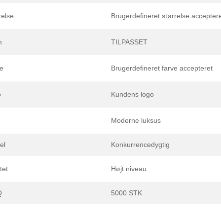
relse
Brugerdefineret størrelse accepter
m
TILPASSET
e
Brugerdefineret farve accepteret
o
Kundens logo
Moderne luksus
el
Konkurrencedygtig
tet
Højt niveau
Q
5000 STK