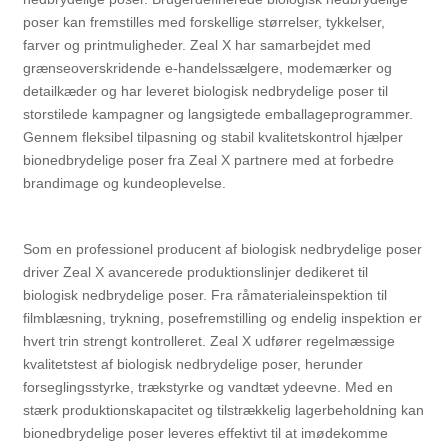
poser kan fremstilles med forskellige størrelser, tykkelser,
farver og printmuligheder. Zeal X har samarbejdet med
grænseoverskridende e-handelssælgere, modemærker og
detailkæder og har leveret biologisk nedbrydelige poser til
storstilede kampagner og langsigtede emballageprogrammer.
Gennem fleksibel tilpasning og stabil kvalitetskontrol hjælper
bionedbrydelige poser fra Zeal X partnere med at forbedre
brandimage og kundeoplevelse.
Som en professionel producent af biologisk nedbrydelige poser
driver Zeal X avancerede produktionslinjer dedikeret til
biologisk nedbrydelige poser. Fra råmaterialeinspektion til
filmblæsning, trykning, posefremstilling og endelig inspektion er
hvert trin strengt kontrolleret. Zeal X udfører regelmæssige
kvalitetstest af biologisk nedbrydelige poser, herunder
forseglingsstyrke, trækstyrke og vandtæt ydeevne. Med en
stærk produktionskapacitet og tilstrækkelig lagerbeholdning kan
bionedbrydelige poser leveres effektivt til at imødekomme