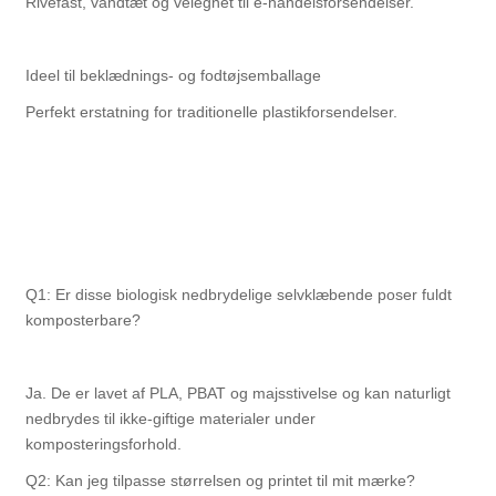
Rivefast, vandtæt og velegnet til e-handelsforsendelser.
Ideel til beklædnings- og fodtøjsemballage
Perfekt erstatning for traditionelle plastikforsendelser.
Q1: Er disse biologisk nedbrydelige selvklæbende poser fuldt
komposterbare?
Ja. De er lavet af PLA, PBAT og majsstivelse og kan naturligt
nedbrydes til ikke-giftige materialer under
komposteringsforhold.
Q2: Kan jeg tilpasse størrelsen og printet til mit mærke?