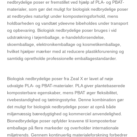
nedbrydelige poser er fremstillet ved hjælp af PLA- og PBAT-
materialer, som gør det muligt for biologisk nedbrydelige poser
at nedbrydes naturligt under komposteringsforhold, mens
holdbarheden og vandtæt ydeevne bibeholdes under transport
og opbevaring. Biologisk nedbrydelige poser bruges i vid
udstrækning i tøjemballage, e-handelsforsendelse,
skoemballage, elektronikemballage og kosmetikemballage,
hvilket hjælper mærker med at reducere plastikforurening og
samtidig opretholde professionelle emballagestandarder.
Biologisk nedbrydelige poser fra Zeal X er lavet af nøje
udvalgte PLA- og PBAT-materialer. PLA giver plantebaserede
komposterbare egenskaber, mens PBAT øger fleksibilitet,
rivebestandighed og tætningsstyrke. Denne kombination gør
det muligt for biologisk nedbrydelige poser at opnå både
miljømæssig bæredygtighed og kommerciel anvendelighed.
Bionedbrydelige poser opfylder kravene til komposterbar
emballage på flere markeder og overholder internationale
miljøtrends. Gennem kontinuerlig materialeforskning forbedrer