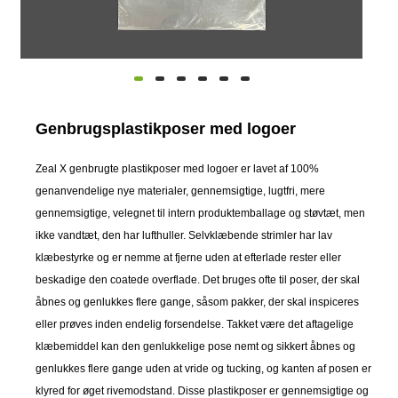
Genbrugsplastikposer med logoer
Zeal X genbrugte plastikposer med logoer er lavet af 100%
genanvendelige nye materialer, gennemsigtige, lugtfri, mere
gennemsigtige, velegnet til intern produktemballage og støvtæt, men
ikke vandtæt, den har lufthuller. Selvklæbende strimler har lav
klæbestyrke og er nemme at fjerne uden at efterlade rester eller
beskadige den coatede overflade. Det bruges ofte til poser, der skal
åbnes og genlukkes flere gange, såsom pakker, der skal inspiceres
eller prøves inden endelig forsendelse. Takket være det aftagelige
klæbemiddel kan den genlukkelige pose nemt og sikkert åbnes og
genlukkes flere gange uden at vride og tucking, og kanten af ​​posen er
klyred for øget rivemodstand. Disse plastikposer er gennemsigtige og