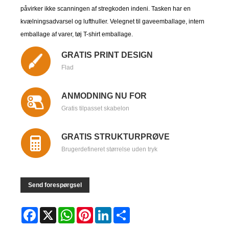
påvirker ikke scanningen af ​​stregkoden indeni. Tasken har en
kvælningsadvarsel og lufthuller. Velegnet til gaveemballage, intern
emballage af varer, tøj T-shirt emballage.
GRATIS PRINT DESIGN
Flad
ANMODNING NU FOR
Gratis tilpasset skabelon
GRATIS STRUKTURPRØVE
Brugerdefineret størrelse uden tryk
Send forespørgsel
Facebook
X
WhatsApp
Pinterest
LinkedIn
Share