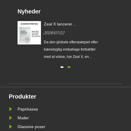
Nyheder
Zeal X lancerer
brugerdefinerede Glassine-
2026/07/22
papirposer for at hjælpe
globale mærker med at erstatte
erer
Da den globale efterspørgsel efter
engangsplastikemballage
ser
bæredygtig emballage fortsætter
med at vokse, har Zeal X, en
ing
professionel miljøvenlig
emballageproducent, officielt
lanceret sin opgraderede Custom
ig
Glassine Paper Bag-serie. Designet
gtig
som et førsteklasses alternativ til
Produkter
traditionelle plastikposer, kombinerer
det nye......
Papirkasse
Mailer
Glassine poser