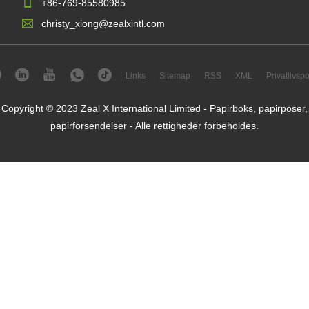
+86-769-85580985
christy_xiong@zealxintl.com
Links
Sitemap
RSS
XML
Privatlivspol
Copyright © 2023 Zeal X International Limited - Papirboks, papirposer,
papirforsendelser - Alle rettigheder forbeholdes.