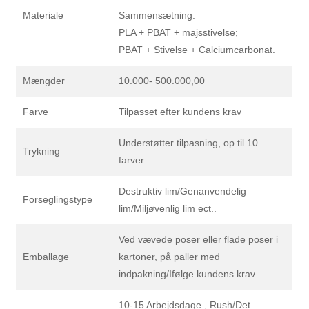
Materiale
Sammensætning:
PLA + PBAT + majsstivelse;
PBAT + Stivelse + Calciumcarbonat.
Mængder
10.000- 500.000,00
Farve
Tilpasset efter kundens krav
Understøtter tilpasning, op til 10
Trykning
farver
Destruktiv lim/Genanvendelig
Forseglingstype
lim/Miljøvenlig lim ect..
Ved vævede poser eller flade poser i
Emballage
kartoner, på paller med
indpakning/Ifølge kundens krav
10-15 Arbejdsdage , Rush/Det