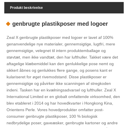
Produkt beskrivelse
genbrugte plastikposer med logoer
Zeal X genbrugte plastikposer med logoer er lavet af 100%
genanvendelige nye materialer, gennemsigtige, lugtfri, mere
gennemsigtige, velegnet til intern produktemballage og
støvtæt, men ikke vandtæt, den har lufthuller. Takket være det
aftagelige klæbemiddel kan den genlukkelige pose nemt og
sikkert åbnes og genlukkes flere gange, og posens kant er
kulariseret for øget rivemodstand. Disse plastikposer er
gennemsigtige og påvirker ikke scanningen af ​​stregkoden
indeni. Tasken har en kvælningsadvarsel og lufthuller. Zeal X
International Limited er en globalt omfattende virksomhed, den
blev etableret i 2014 og har hovedkvarter i Hongkong Kina,
Orientens Perle. Vores hovedprodukter omfatter post-
consumer genbrugte plastikposer, 100 % biologisk
nedbrydelige poser, gaveæsker, genbrugte kartoner og andre