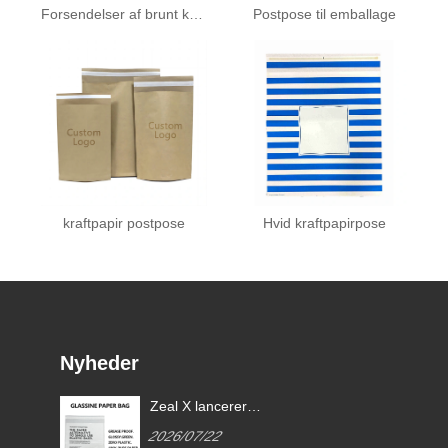
Forsendelser af brunt kraftpapir
Postpose til emballage
kraftpapir postpose
Hvid kraftpapirpose
Nyheder
Zeal X lancerer
brugerdefinerede Glassine-
2026/07/22
papirposer for at hjælpe