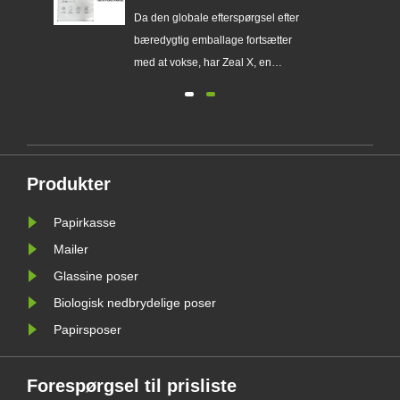
globale mærker med at erstatte
erer
Da den globale efterspørgsel efter
engangsplastikemballage
ser
bæredygtig emballage fortsætter
med at vokse, har Zeal X, en
ing
professionel miljøvenlig
emballageproducent, officielt
lanceret sin opgraderede Custom
ig
Glassine Paper Bag-serie. Designet
gtig
som et førsteklasses alternativ til
Produkter
traditionelle plastikposer, kombinerer
det nye......
Papirkasse
Mailer
Glassine poser
Biologisk nedbrydelige poser
Papirsposer
Forespørgsel til prisliste