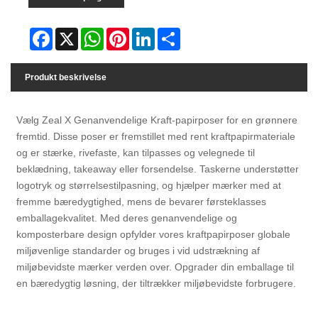
Facebook
X
WhatsApp
Pinterest
LinkedIn
Share
Produkt beskrivelse
Vælg Zeal X Genanvendelige Kraft-papirposer for en grønnere
fremtid. Disse poser er fremstillet med rent kraftpapirmateriale
og er stærke, rivefaste, kan tilpasses og velegnede til
beklædning, takeaway eller forsendelse. Taskerne understøtter
logotryk og størrelsestilpasning, og hjælper mærker med at
fremme bæredygtighed, mens de bevarer førsteklasses
emballagekvalitet. Med deres genanvendelige og
komposterbare design opfylder vores kraftpapirposer globale
miljøvenlige standarder og bruges i vid udstrækning af
miljøbevidste mærker verden over. Opgrader din emballage til
en bæredygtig løsning, der tiltrækker miljøbevidste forbrugere.