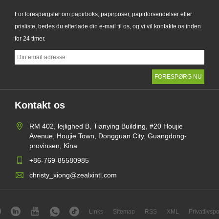
For forespørgsler om papirboks, papirposer, papirforsendelser eller
prisliste, bedes du efterlade din e-mail til os, og vi vil kontakte os inden
for 24 timer.
Kontakt os
RM 402, lejlighed B, Tianying Building, #20 Houjie
Avenue, Houjie Town, Dongguan City, Guangdong-
provinsen, Kina
+86-769-85580985
christy_xiong@zealxintl.com
Links
Sitemap
RSS
XML
Privatlivspol