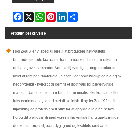
Facebook
X
WhatsApp
Pinterest
LinkedIn
Share
Produkt beskrivelse
Hos Zeal X er vi specialiseret i at producere højkvalitets
brugerdefinerede kraftpapir-hængemærker til modemærker og
emballagevirksomheder. Vores miljøvenlige hængemærker er
lavet af rent papirmateriale - plastfrit, genanvendeligt og biologisk
nedbrydeligt - hvilket gør dem til et godt valg for bæredygtige
mærker. Uanset om du har brug for minimalistiske krafttags eller
luksusprintede tags med metallisk finish, tilbyder Zeal X fleksibel
tilpasning og professionelt print for at opfylde alle dine behov.
Forøg dit brandværdi med vores miljøvenlige hang tag-løsninger,
der kombinerer stil, bæredygtighed og kvalitetshåndværk.