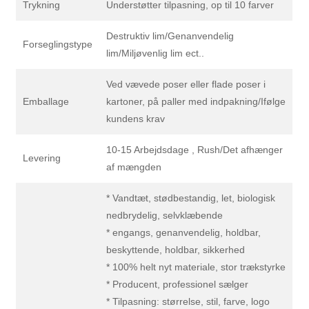
Trykning
Understøtter tilpasning, op til 10 farver
Destruktiv lim/Genanvendelig
Forseglingstype
lim/Miljøvenlig lim ect..
Ved vævede poser eller flade poser i
Emballage
kartoner, på paller med indpakning/Ifølge
kundens krav
10-15 Arbejdsdage , Rush/Det afhænger
Levering
af mængden
* Vandtæt, stødbestandig, let, biologisk
nedbrydelig, selvklæbende
* engangs, genanvendelig, holdbar,
beskyttende, holdbar, sikkerhed
* 100% helt nyt materiale, stor trækstyrke
* Producent, professionel sælger
* Tilpasning: størrelse, stil, farve, logo