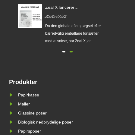
Zeal X lancerer
brugerdefinerede Glassine-
2026/07/22
papirposer for at hjælpe
globale mærker med at erstatte
erer
Da den globale efterspørgsel efter
engangsplastikemballage
ser
bæredygtig emballage fortsætter
med at vokse, har Zeal X, en
ing
professionel miljøvenlig
emballageproducent, officielt
lanceret sin opgraderede Custom
ig
Glassine Paper Bag-serie. Designet
gtig
som et førsteklasses alternativ til
Produkter
traditionelle plastikposer, kombinerer
det nye......
Papirkasse
Mailer
Glassine poser
Biologisk nedbrydelige poser
Papirsposer