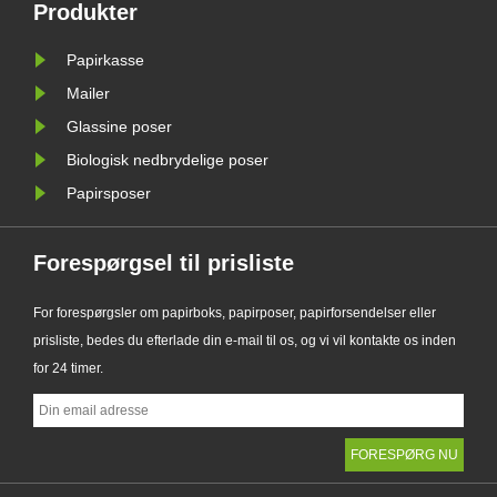
ig
Glassine Paper Bag-serie. Designet
Produkter
gtig
som et førsteklasses alternativ til
Papirkasse
traditionelle plastikposer, kombinerer
det nye......
Mailer
Glassine poser
Biologisk nedbrydelige poser
Papirsposer
Forespørgsel til prisliste
For forespørgsler om papirboks, papirposer, papirforsendelser eller
prisliste, bedes du efterlade din e-mail til os, og vi vil kontakte os inden
for 24 timer.