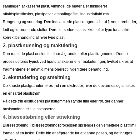
samlingen af ​​kasseret plast. Almindelige materialer inkluderer
affaldsplastflasker, plastposer, emballagefilm, industriaffald osv.
Rengøring og sortering: Den indsamlede plast rengøres for at fjerne urenheder,
fedt og forurenende stoffer. Derefter sorteres plastikken efter type for at sikre
korrekt behandling af hver type plast.
2. plastknusning og makulering
Den rensede plast er strimlet til små granuler eller plastfragmenter. Denne
proces udføres typisk ved hjælp af skærer eller makuleringer, hvilket sikrer, at
fragmenterne er jævnt dimensioneret til yderligere behandling.
3. ekstrudering og smeltning
De knuste plastgranuler føres ind i en ekstruder, hvor de opvarmes og smeltes i
en ensartet plaststrøm.
På dette trin ekstruderes plaststrømmen i tynde film eller rør, der danner
basismaterialet til plastposerne.
4. blæsestøbning eller strækning
Blæsestøbning: I blæsestøbningsprocessen sprænges den smeltede plastfilm i
formen af ​​en taske. Dette trin er afgørende for at danne posen, og det bruges