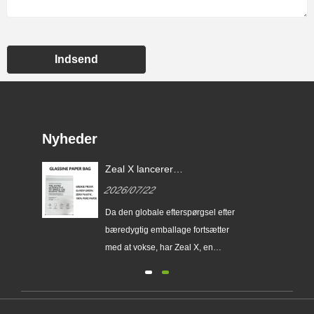
Indsend
Nyheder
Zeal X lancerer
brugerdefinerede Glassine-
2026/07/22
papirposer for at hjælpe
globale mærker med at erstatte
erer
Da den globale efterspørgsel efter
engangsplastikemballage
ser
bæredygtig emballage fortsætter
med at vokse, har Zeal X, en
ing
professionel miljøvenlig
emballageproducent, officielt
lanceret sin opgraderede Custom