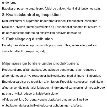
under brug.
Bagefter er poserne organiseret, foldet og pakket, klar til distribution og salg.
8. Kvalitetskontrol og inspektion
Kvalitetskontrol er afgørende under produktionen. Producenter inspicerer
tykkelsen, styrken, tætningskvaliteten og udseendet af poserne for at sikre, at
de opfylder standarderne og effektivt kan beskytte genstande.
9. Emballage og distribution
Endelig den afsluttede
genanvendte plastposer
rulles, foldes eller pakkes i
større bundter til transport og salg.
Miljømæssige fordele under produktionen:
Reduceret brug af råmateriale: Ved at bruge genanvendt plast reduceres
afhængigheden af ​​nye ressourcer, hvilket hjælper med at lindre miljøbyrden.
Energibesparelser og reduktion af emission: Produktionsprocessen ved hjælp
af genanvendte materialer forbruger mindre energi sammenlignet med at bruge
ny plast, hvilket reducerer kulstofemissioner.
Affaldsreduktion: Det genanvendte plastaffald omdannes til nyttige
emballagematerialer, hvilket reducerer ophobningen af ​​affald.