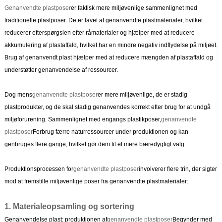
Genanvendte plastposer
er faktisk mere miljøvenlige sammenlignet med
traditionelle plastposer. De er lavet af genanvendte plastmaterialer, hvilket
reducerer efterspørgslen efter råmaterialer og hjælper med at reducere
akkumulering af plastaffald, hvilket har en mindre negativ indflydelse på miljøet.
Brug af genanvendt plast hjælper med at reducere mængden af ​​plastaffald og
understøtter genanvendelse af ressourcer.
Dog mens
genanvendte plastposer
er mere miljøvenlige, de er stadig
plastprodukter, og de skal stadig genanvendes korrekt efter brug for at undgå
miljøforurening. Sammenlignet med engangs plastikposer,
genanvendte
plastposer
Forbrug færre naturressourcer under produktionen og kan
genbruges flere gange, hvilket gør dem til et mere bæredygtigt valg.
Produktionsprocessen for
genanvendte plastposer
involverer flere trin, der sigter
mod at fremstille miljøvenlige poser fra genanvendte plastmaterialer:
1. Materialeopsamling og sortering
Genanvendelse plast: produktionen af
genanvendte plastposer
Begynder med