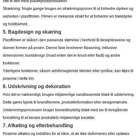
ofte til den mest plastikposeproduktion.
Strækning: Nogle gange bruges en strækningsproces til at forbedre styrken og
sejheden i plastfilmen. Filmen er mekanisk strakt for at forbedre sin trækstyrke
og holdbarhed.
5. Bagdesign og skæring
Plastfilmen er skåret i den passende størrelse i henhold til designkravene og
danner formen på posen. Denne fase involverer tilpasning, inklusive
dimensioner, bunddesign (hvad enten det er knust eller fladt) og andre
funktioner.
Yderligere funktioner, såsom selvforseglende strimler eller lynlåse, kan føjes til
poserne i dette trin.
6. Udskrivning og dekoration
Hvis det er nødvendigt, bruges miljøvenlige vandbaserede blæk til udskrivning.
Dette gøres typisk til brandfremme, produktinformation eller designmønstre.
Udskrivningsprocessen bruger bionedbrydelig blæk med lav til foregående
forestilling til at bevare produktets miljøvenlige karakter.
7. Afkøling og efterbehandling
Poserne afkøles og indstilles for at sikre, at de ikke deformeres eller opløses