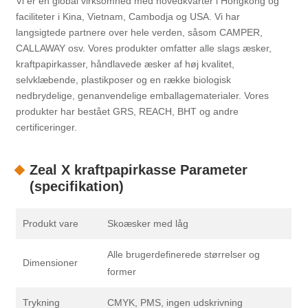
Vi er en global virksomhed med hovedkvarter i Hongkong og
faciliteter i Kina, Vietnam, Cambodja og USA. Vi har
langsigtede partnere over hele verden, såsom CAMPER,
CALLAWAY osv. Vores produkter omfatter alle slags æsker,
kraftpapirkasser, håndlavede æsker af høj kvalitet,
selvklæbende, plastikposer og en række biologisk
nedbrydelige, genanvendelige emballagematerialer. Vores
produkter har bestået GRS, REACH, BHT og andre
certificeringer.
Zeal X kraftpapirkasse Parameter
(specifikation)
Produkt vare
Skoæsker med låg
Alle brugerdefinerede størrelser og
Dimensioner
former
Trykning
CMYK, PMS, ingen udskrivning