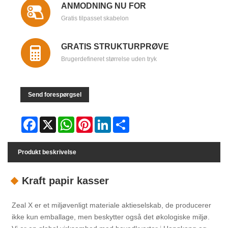
ANMODNING NU FOR
Gratis tilpasset skabelon
GRATIS STRUKTURPRØVE
Brugerdefineret størrelse uden tryk
Send forespørgsel
Facebook
X
WhatsApp
Pinterest
LinkedIn
Share
Produkt beskrivelse
Kraft papir kasser
Zeal X er et miljøvenligt materiale aktieselskab, de producerer
ikke kun emballage, men beskytter også det økologiske miljø.