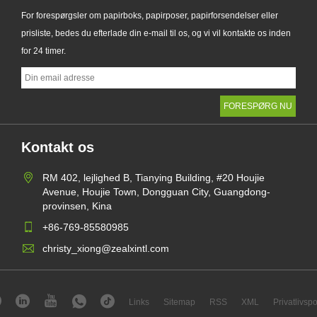
For forespørgsler om papirboks, papirposer, papirforsendelser eller
prisliste, bedes du efterlade din e-mail til os, og vi vil kontakte os inden
for 24 timer.
Kontakt os
RM 402, lejlighed B, Tianying Building, #20 Houjie
Avenue, Houjie Town, Dongguan City, Guangdong-
provinsen, Kina
+86-769-85580985
christy_xiong@zealxintl.com
Links
Sitemap
RSS
XML
Privatlivspol