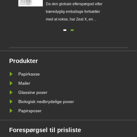
globale mærker med at erstatte
erer
Da den globale efterspørgsel efter
engangsplastikemballage
ser
bæredygtig emballage fortsætter
med at vokse, har Zeal X, en
ing
professionel miljøvenlig
emballageproducent, officielt
lanceret sin opgraderede Custom
ig
Glassine Paper Bag-serie. Designet
gtig
som et førsteklasses alternativ til
Produkter
traditionelle plastikposer, kombinerer
det nye......
Papirkasse
Mailer
Glassine poser
Biologisk nedbrydelige poser
Papirsposer
Forespørgsel til prisliste