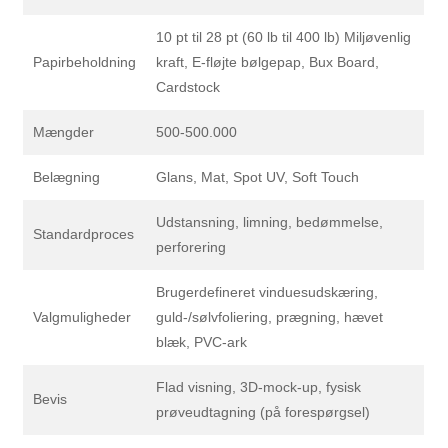
10 pt til 28 pt (60 lb til 400 lb) Miljøvenlig
Papirbeholdning
kraft, E-fløjte bølgepap, Bux Board,
Cardstock
Mængder
500-500.000
Belægning
Glans, Mat, Spot UV, Soft Touch
Udstansning, limning, bedømmelse,
Standardproces
perforering
Brugerdefineret vinduesudskæring,
Valgmuligheder
guld-/sølvfoliering, prægning, hævet
blæk, PVC-ark
Flad visning, 3D-mock-up, fysisk
Bevis
prøveudtagning (på forespørgsel)