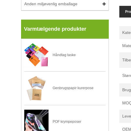
Anden miljøvenlig emballage
Pro
Varmtælgende produkter
Kate
Mate
Håndtag taske
Tilb
Stør
Genbrugspapir kurerpose
Brug
MO
Leve
POF krympeposer
OEM