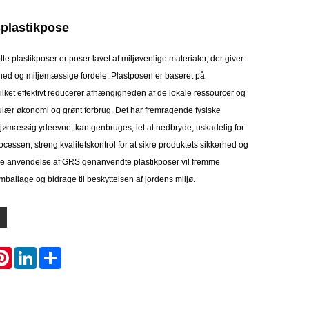
plastikpose
plastikposer er poser lavet af miljøvenlige materialer, der giver
hed og miljømæssige fordele. Plastposen er baseret på
lket effektivt reducerer afhængigheden af ​​de lokale ressourcer og
irkulær økonomi og grønt forbrug. Det har fremragende fysiske
jømæssig ydeevne, kan genbruges, let at nedbryde, uskadelig for
rocessen, streng kvalitetskontrol for at sikre produktets sikkerhed og
de anvendelse af GRS genanvendte plastikposer vil fremme
emballage og bidrage til beskyttelsen af ​​jordens miljø.
atsApp
Pinterest
LinkedIn
Share