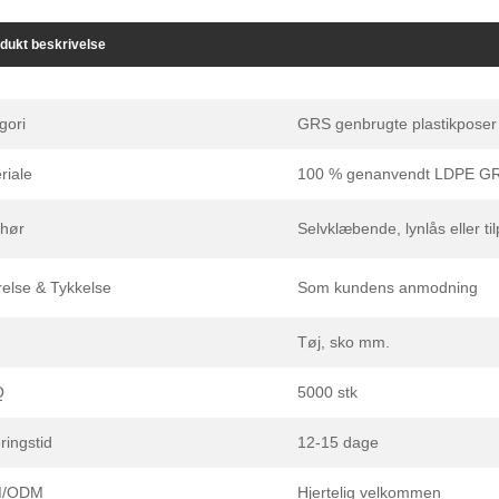
dukt beskrivelse
gori
GRS genbrugte plastikposer
riale
100 % genanvendt LDPE G
ehør
Selvklæbende, lynlås eller ti
relse & Tykkelse
Som kundens anmodning
Tøj, sko mm.
Q
5000 stk
ringstid
12-15 dage
/ODM
Hjertelig velkommen