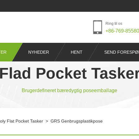
Ring til os
+86-769-8558
TER
NYHEDER
HENT
SEND FORESPØ
Flad Pocket Taske
Brugerdefineret bæredygtig poseemballage
ly Flat Pocket Tasker
>
GRS Genbrugsplastikpose