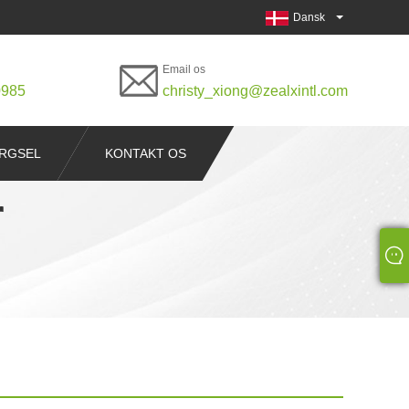
Dansk
Email os
0985
christy_xiong@zealxintl.com
RGSEL
KONTAKT OS
r