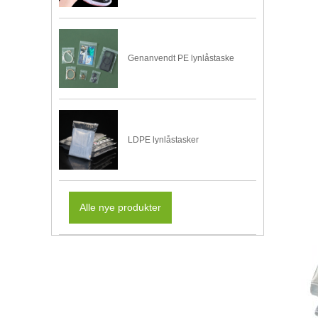
Genanvendt PE lynlåstaske
LDPE lynlåstasker
Alle nye produkter