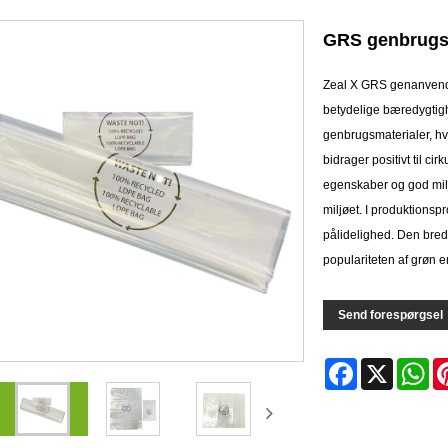
GRS genbrugs
Zeal X GRS genanvendte 
betydelige bæredygtig
genbrugsmaterialer, hvi
bidrager positivt til c
egenskaber og god mil
miljøet. I produktionsp
pålidelighed. Den bre
populariteten af ​​grøn 
Send forespørgsel
Facebook
X
Wh