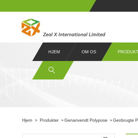
HJEM
OM OS
PRODUK
Hjem
>
Produkter
Genanvendt Polypose
Genbrugte Po
>
>