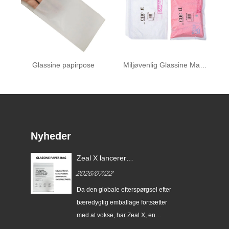
Glassine papirpose
Miljøvenlig Glassine Mailer
Nyheder
Zeal X lancerer
brugerdefinerede Glassine-
2026/07/22
papirposer for at hjælpe
globale mærker med at erstatte
erer
Da den globale efterspørgsel efter
engangsplastikemballage
ser
bæredygtig emballage fortsætter
med at vokse, har Zeal X, en
ing
professionel miljøvenlig