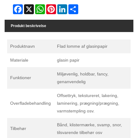
Facebook
X
WhatsApp
Pinterest
LinkedIn
Share
Produkt beskrivelse
Produktnavn
Flad lomme af glasinpapir
Materiale
glasin papir
Miljøvenlig, holdbar, fancy,
Funktioner
genanvendelig
Offsettryk, tekstureret, lakering,
Overfladebehandling
laminering, prægning/prægning,
varmstempling osv.
Bånd, klistermærke, svamp, snor,
Tilbehør
tilsvarende tilbehør osv