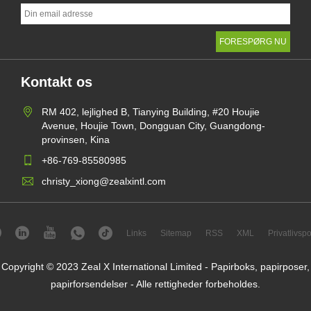
Kontakt os
RM 402, lejlighed B, Tianying Building, #20 Houjie
Avenue, Houjie Town, Dongguan City, Guangdong-
provinsen, Kina
+86-769-85580985
christy_xiong@zealxintl.com
Links
Sitemap
RSS
XML
Privatlivspol
Copyright © 2023 Zeal X International Limited - Papirboks, papirposer,
papirforsendelser - Alle rettigheder forbeholdes.