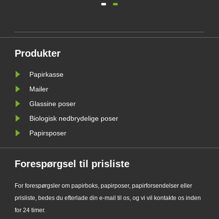
emballageproducent, officielt
lanceret sin opgraderede Custom
ig
Glassine Paper Bag-serie. Designet
gtig
som et førsteklasses alternativ til
Produkter
traditionelle plastikposer, kombinerer
det nye......
Papirkasse
Mailer
Glassine poser
Biologisk nedbrydelige poser
Papirsposer
Forespørgsel til prisliste
For forespørgsler om papirboks, papirposer, papirforsendelser eller
prisliste, bedes du efterlade din e-mail til os, og vi vil kontakte os inden
for 24 timer.