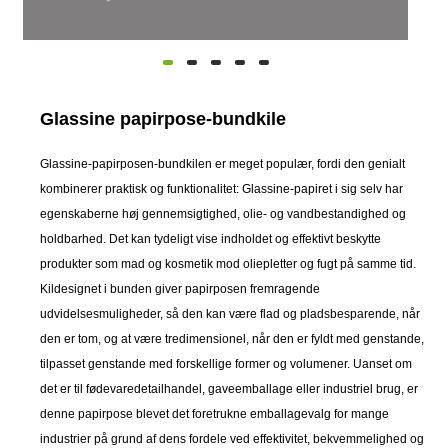
Glassine papirpose-bundkile
Glassine-papirposen-bundkilen er meget populær, fordi den genialt
kombinerer praktisk og funktionalitet: Glassine-papiret i sig selv har
egenskaberne høj gennemsigtighed, olie- og vandbestandighed og
holdbarhed. Det kan tydeligt vise indholdet og effektivt beskytte
produkter som mad og kosmetik mod oliepletter og fugt på samme tid.
Kildesignet i bunden giver papirposen fremragende
udvidelsesmuligheder, så den kan være flad og pladsbesparende, når
den er tom, og at være tredimensionel, når den er fyldt med genstande,
tilpasset genstande med forskellige former og volumener. Uanset om
det er til fødevaredetailhandel, gaveemballage eller industriel brug, er
denne papirpose blevet det foretrukne emballagevalg for mange
industrier på grund af dens fordele ved effektivitet, bekvemmelighed og