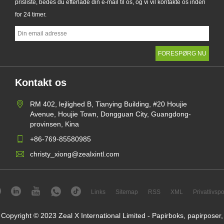
prisliste, bedes du efterlade din e-mail til os, og vi vil kontakte os inden
for 24 timer.
Kontakt os
RM 402, lejlighed B, Tianying Building, #20 Houjie
Avenue, Houjie Town, Dongguan City, Guangdong-
provinsen, Kina
+86-769-85580985
christy_xiong@zealxintl.com
Links
Sitemap
RSS
XML
Privatlivspol
Copyright © 2023 Zeal X International Limited - Papirboks, papirposer,