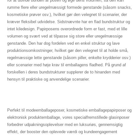
for at udvide bunden af ​​posen og øge dens volumen, så den kan
rumme flere eller uregelmæssigt formede genstande (såsom snacks,
kosmetiske prøver osv.), hvilket gør den velegnet til scenarier, der
kræver fleksibel udvidelse. Sidstnævnte har en flad bundstruktur og
intet kiledesign. Papirposens overordnede form er fast, med et lille
volumen og svært ved at tilpasse sig store eller uregelmæssige
genstande. Den har dog fordelen ved en enkel struktur og lave
produktionsomkostninger, hvilket gør den velegnet til at holde små,
regelmæssige lette genstande (såsom piller, enkelte krydderier osv.)
eller scenarier med høje krav til emballagens fladhed. På grund af
forskellen i deres bundstrukturer supplerer de to hinanden med
hensyn til praktiske og anvendelige scenarier.
Perfekt til modeemballageposer, kosmetiske emballagepapirposer og
elektronisk produktemballage, vores specialfremstillede glasinposer
forbedrer udpakningsoplevelser med en luksuriøs, gennemsigtig
effekt, der booster den oplevede værdi og kundeengagement