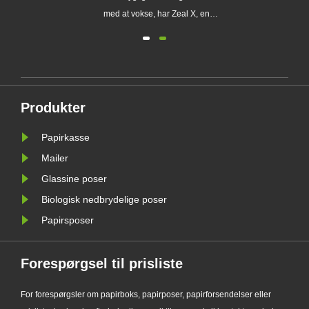
med at vokse, har Zeal X, en
ing
professionel miljøvenlig
emballageproducent, officielt
lanceret sin opgraderede Custom
ig
Glassine Paper Bag-serie. Designet
gtig
som et førsteklasses alternativ til
Produkter
traditionelle plastikposer, kombinerer
det nye......
Papirkasse
Mailer
Glassine poser
Biologisk nedbrydelige poser
Papirsposer
Forespørgsel til prisliste
For forespørgsler om papirboks, papirposer, papirforsendelser eller