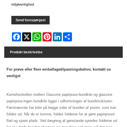
miljøvenlighed.
Send forespørgsel
Facebook
X
WhatsApp
Pinterest
LinkedIn
Share
Produkt beskrivelse
For prøve eller flere emballagetilpasningsbehov, kontakt os
venligst
Kerneforskellen mellem Glassine papirpose-bundkile og glassine
papirpose-ingen bundkile ligger i udformningen af ​​bundstrukturen:
Førstnævnte har kiler på begge sider af bunden af ​​posen, som kan
foldes ud. Når de er tomme, foldes folderne for at gøre papirposen
flad og spare plads. Ved ilægning af genstande spredes folderne ud