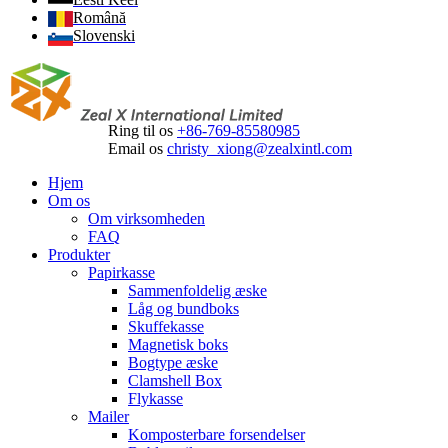
Română
Slovenski
Ring til os
+86-769-85580985
Email os
christy_xiong@zealxintl.com
Hjem
Om os
Om virksomheden
FAQ
Produkter
Papirkasse
Sammenfoldelig æske
Låg og bundboks
Skuffekasse
Magnetisk boks
Bogtype æske
Clamshell Box
Flykasse
Mailer
Komposterbare forsendelser