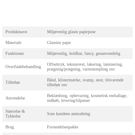
Produktnavn
Miljøvenlig glasin papirpose
Materiale
Glassine papir
Funktioner
Miljøvenlig, holdbar, fancy, genanvendelig
Offsettryk, tekstureret, lakering, laminering,
Overfladebehandling
prægning/prægning, varmstempling osv.
Bånd, klistermærke, svamp, snor, tilsvarende
Tilbehør
tilbehør osv
Beklædning, opbevaring, kosmetisk emballage,
Anvendelse
indkøb, levering/tilpasset
Størrelse &
Som kundens anmodning
Tykkelse
Brug
Forsendelsespakke