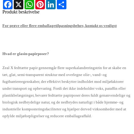
Facebook
X
WhatsApp
Pinterest
LinkedIn
Share
Produkt beskrivelse
For prøve eller flere emballagetilpasningsbehov, kontakt os venligst
Hvad er glasin-papirposer?
Zeal X fedttætte papir gennemgår flere superkalandreringstrin for at skabe en
tæt, glat, semi-transparent struktur med overlegne olie-, vand- og
fugtbarriereegenskaber, der effektivt beskytter indholdet mod miljøfaktorer
under transport og opbevaring. Fordi det ikke indeholder voks, paraffin eller
plastikbelægninger, bevarer fedttætte papirposer deres fuldt genanvendelige og
biologisk nedbrydelige natur, og de nedbrydes naturligt i både hjemme- og
industrielle komposteringsfaciliteter og hjælper derved virksomheder med at
opfylde miljøforpligtelser og reducere emballageaffald.