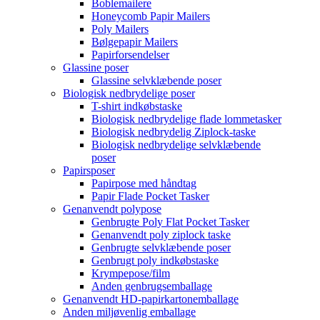
Boblemailere
Honeycomb Papir Mailers
Poly Mailers
Bølgepapir Mailers
Papirforsendelser
Glassine poser
Glassine selvklæbende poser
Biologisk nedbrydelige poser
T-shirt indkøbstaske
Biologisk nedbrydelige flade lommetasker
Biologisk nedbrydelig Ziplock-taske
Biologisk nedbrydelige selvklæbende
poser
Papirsposer
Papirpose med håndtag
Papir Flade Pocket Tasker
Genanvendt polypose
Genbrugte Poly Flat Pocket Tasker
Genanvendt poly ziplock taske
Genbrugte selvklæbende poser
Genbrugt poly indkøbstaske
Krympepose/film
Anden genbrugsemballage
Genanvendt HD-papirkartonemballage
Anden miljøvenlig emballage