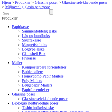
Hjem
>
Produkter
>
Glassine poser
>
Glassine selvklæbende poser
>
Miljøvenlig glasin papirpose
Produkter
Papirkasse
Sammenfoldelig æske
Låg og bundboks
Skuffekasse
Magnetisk boks
Bogtype æske
Clamshell Box
Flykasse
Mailer
Komposterbare forsendelser
Boblemailere
Honeycomb Papir Mailers
Poly Mailers
Bølgepapir Mailers
Papirforsendelser
Glassine poser
Glassine selvklæbende poser
Biologisk nedbrydelige poser
T-shirt indkøbstaske