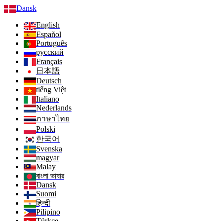
Dansk
English
Español
Português
русский
Français
日本語
Deutsch
tiếng Việt
Italiano
Nederlands
ภาษาไทย
Polski
한국어
Svenska
magyar
Malay
বাংলা ভাষার
Dansk
Suomi
हिन्दी
Pilipino
Türkçe