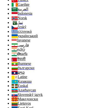
Gaeilge
العربية
Indonesia
Norsk‎
تمل
český
ελληνικά
український
Javanese
فارسی
தமிழ்
తెలుగు
नेपाली
Burmese
български
ລາວ
Latine
Қазақша
Euskal
Azərbaycan
Slovenský jazyk
Македонски
Lietuvos
Eesti Keel