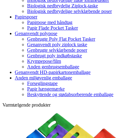
Biologisk nedbrydelige flade lommetasker
Biologisk nedbrydelig Ziplock-taske
Biologisk nedbrydelige selvklæbende poser
Papirsposer
Papirpose med håndtag
Papir Flade Pocket Tasker
Genanvendt polypose
Genbrugte Poly Flat Pocket Tasker
Genanvendt poly ziplock taske
Genbrugte selvklæbende poser
Genbrugt poly indkøbstaske
Krympepose/film
Anden genbrugsemballage
Genanvendt HD-papirkartonemballage
Anden miljøvenlig emballage
Forseglingstape
Papir hængemærke
Beskyttende og stødabsorberende emballage
Varmtælgende produkter