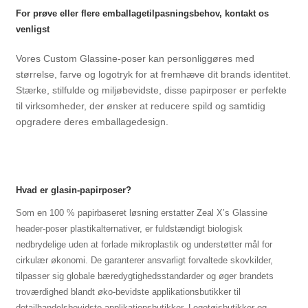
For prøve eller flere emballagetilpasningsbehov, kontakt os
venligst
Vores Custom Glassine-poser kan personliggøres med
størrelse, farve og logotryk for at fremhæve dit brands identitet.
Stærke, stilfulde og miljøbevidste, disse papirposer er perfekte
til virksomheder, der ønsker at reducere spild og samtidig
opgradere deres emballagedesign.
Hvad er glasin-papirposer?
Som en 100 % papirbaseret løsning erstatter Zeal X’s Glassine
header-poser plastikalternativer, er fuldstændigt biologisk
nedbrydelige uden at forlade mikroplastik og understøtter mål for
cirkulær økonomi. De garanterer ansvarligt forvaltede skovkilder,
tilpasser sig globale bæredygtighedsstandarder og øger brandets
troværdighed blandt øko-bevidste applikationsbutikker til
detailhandelsbevidste applikationsbutikker. Legetøjsbutikker og