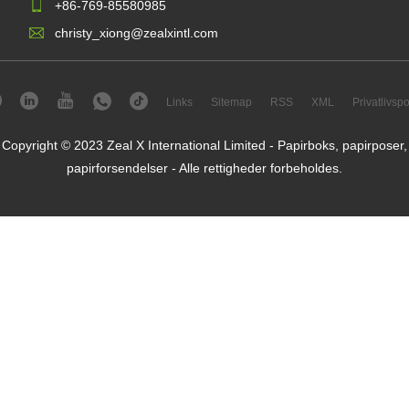
+86-769-85580985
christy_xiong@zealxintl.com
Links
Sitemap
RSS
XML
Privatlivspol
Copyright © 2023 Zeal X International Limited - Papirboks, papirposer,
papirforsendelser - Alle rettigheder forbeholdes.