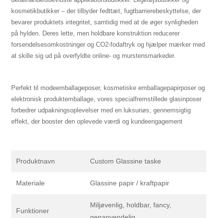
kosmetikbutikker – der tilbyder fedttæt, fugtbarrierebeskyttelse, der
bevarer produktets integritet, samtidig med at de øger synligheden
på hylden. Deres lette, men holdbare konstruktion reducerer
forsendelsesomkostninger og CO2-fodaftryk og hjælper mærker med
at skille sig ud på overfyldte online- og murstensmarkeder.
Perfekt til modeemballageposer, kosmetiske emballagepapirposer og
elektronisk produktemballage, vores specialfremstillede glasinposer
forbedrer udpakningsoplevelser med en luksuriøs, gennemsigtig
effekt, der booster den oplevede værdi og kundeengagement
Produktnavn
Custom Glassine taske
Materiale
Glassine papir / kraftpapir
Miljøvenlig, holdbar, fancy,
Funktioner
genanvendelig