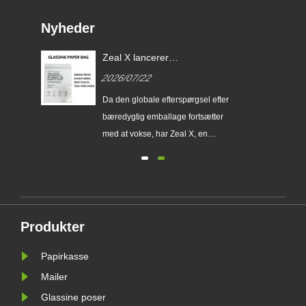
Nyheder
Zeal X lancerer
brugerdefinerede Glassine-
2026/07/22
papirposer for at hjælpe
globale mærker med at erstatte
erer
Da den globale efterspørgsel efter
engangsplastikemballage
ser
bæredygtig emballage fortsætter
med at vokse, har Zeal X, en
ing
professionel miljøvenlig
emballageproducent, officielt
lanceret sin opgraderede Custom
ig
Glassine Paper Bag-serie. Designet
gtig
som et førsteklasses alternativ til
Produkter
traditionelle plastikposer, kombinerer
det nye......
Papirkasse
Mailer
Glassine poser