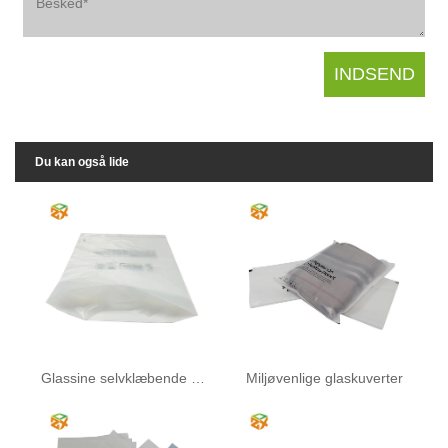
Du kan også lide
Glassine selvklæbende pose
Miljøvenlige glaskuverter