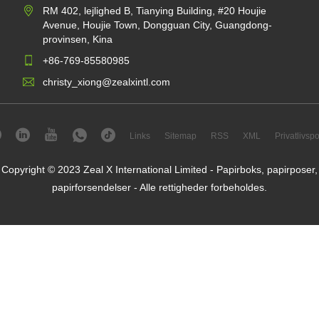
RM 402, lejlighed B, Tianying Building, #20 Houjie
Avenue, Houjie Town, Dongguan City, Guangdong-
provinsen, Kina
+86-769-85580985
christy_xiong@zealxintl.com
Links
Sitemap
RSS
XML
Privatlivspol
Copyright © 2023 Zeal X International Limited - Papirboks, papirposer,
papirforsendelser - Alle rettigheder forbeholdes.