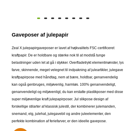
Gaveposer af julepapir
Zeal X julepapirgaveposer er lavet af højkvalitets FSC-certificeret
kraftpapir. De er holdbare og stærke nok til at modstå tunge
belastninger uden let at gå i stykker. Overfladetrykt elementmønster, lys
farve, skinnende, meget velegnet til indpakning af juleartikler, julegave
kraftpapirpose med håndtag, nem at bære, holdbar, genanvendelig
kan også genbruges, miljøvenlig, harmløs. 100% genanvendeligt,
genanvendeligt og miljøvenligt, du kan erstatte plastikposer med disse
super miljøvenlige kraft julepapirposer. Jul slikpose design af
forskellige stilarter af klassisk julestil, der kombinerer julemanden,
snemand, elg, julehat, julegavebil og andre juleelementer, den
perfekte kombination af feriefarver, er den ideelle gavepose.