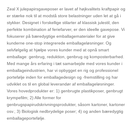
Zeal X julepapirsgaveposer er lavet af højkvalitets kraftpapir og
er stærke nok til at modstå store belastninger uden let at gå i
stykker. Designet i forskellige stilarter af klassisk julestil, den
perfekte kombination af feriefarver, er den ideelle gavepose. Vi
fokuserer på bæredygtige emballagematerialer for at give
kunderne one-stop integrerede emballageløsninger. Og
selvfølgelig at hjælpe vores kunder med at opnå smart
emballage: genbrug, reduktion, genbrug og komposterbarhed.
Med mange års erfaring i tæt samarbejde med vores kunder i
emballageindustrien, har vi opbygget en rig og professionel
portefølje inden for emballagedesign og -fremstilling og har
udviklet os til en global leverandør af emballageløsninger.
Vores hovedprodukter er: 1) genbrugte plastikposer, genbrugt
krympefilm; 2) Alle former for
genbrugspapirudskrivningsprodukter, såsom kartoner, kartoner
osv.; 3) Biologisk nedbrydelige poser; 4) og anden bæredygtig
emballageportefølje.