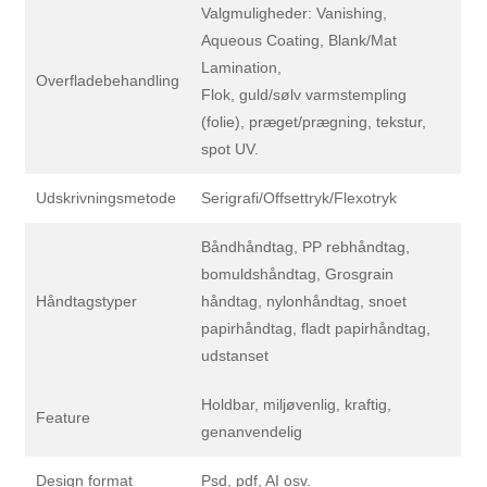
Valgmuligheder: Vanishing,
Aqueous Coating, Blank/Mat
Lamination,
Overfladebehandling
Flok, guld/sølv varmstempling
(folie), præget/prægning, tekstur,
spot UV.
Udskrivningsmetode
Serigrafi/Offsettryk/Flexotryk
Båndhåndtag, PP rebhåndtag,
bomuldshåndtag, Grosgrain
Håndtagstyper
håndtag, nylonhåndtag, snoet
papirhåndtag, fladt papirhåndtag,
udstanset
Holdbar, miljøvenlig, kraftig,
Feature
genanvendelig
Design format
Psd, pdf, AI osv.