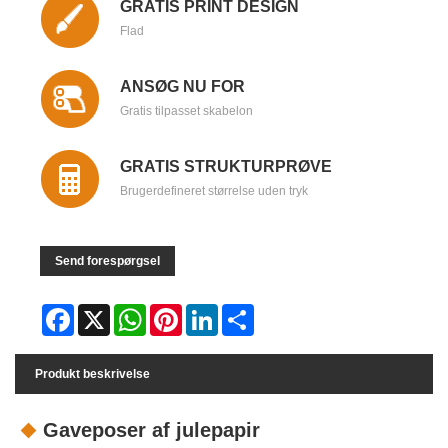
GRATIS PRINT DESIGN
Flad
ANSØG NU FOR
Gratis tilpasset skabelon
GRATIS STRUKTURPRØVE
Brugerdefineret størrelse uden tryk
Send forespørgsel
Facebook
X
WhatsApp
Pinterest
LinkedIn
Share
Produkt beskrivelse
Gaveposer af julepapir