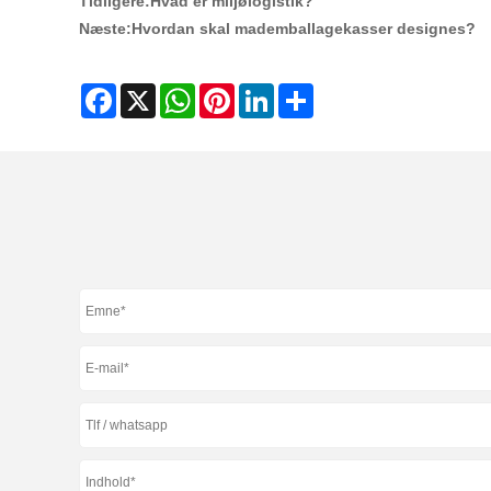
Tidligere:
Hvad er miljølogistik?
Næste:
Hvordan skal mademballagekasser designes?
Facebook
X
WhatsApp
Pinterest
LinkedIn
Share