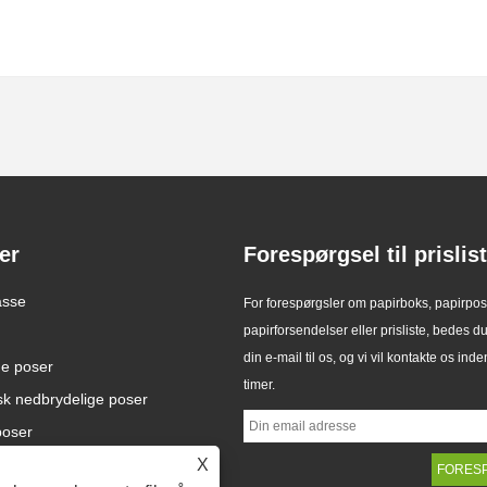
er
Forespørgsel til prislis
roducerer
asse
Zeal X lancerer
For forespørgsler om papirboks, papirpos
nerede glasin-
brugerdefinerede Glassine-
papirforsendelser eller prisliste, bedes du
24
2026/07/22
 til bæredygtig
papirposer for at hjælpe
din e-mail til os, og vi vil kontakte os inde
e og EU PPWR-
ne poser
globale mærker med at erstatte
national Limited lancerer
Da den globale efterspørgsel efter
timer.
lse
engangsplastikemballage
erede glasin-papirposer
bæredygtig emballage fortsætter
sk nedbrydelige poser
l bæredygtige mærker.
med at vokse, har Zeal X, en
poser
nlige emballageløsning
professionel miljøvenlig
X
plastikfri
emballageproducent, officielt