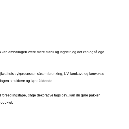
sign kan emballagen være mere stabil og lagdelt, og det kan også øge
​højkvalitets trykprocesser, såsom bronzing, UV, konkave og konvekse
allagen smukkere og iøjnefaldende.
l forseglingstape, tilføje dekorative tags osv., kan du gøre pakken
roduktet.