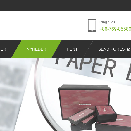
Ring til os
+86-769-8558
TER
NYHEDER
HENT
SEND FORESPØ