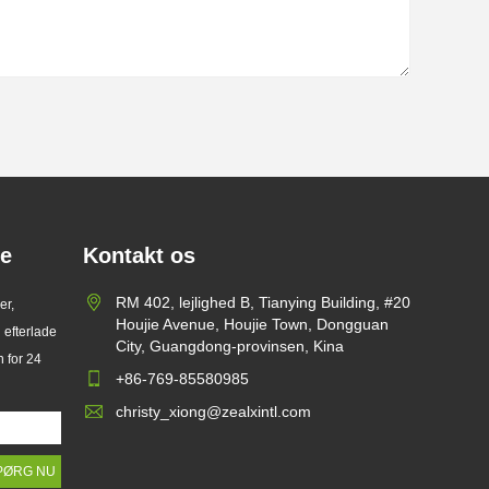
te
Kontakt os
RM 402, lejlighed B, Tianying Building, #20
er,
Houjie Avenue, Houjie Town, Dongguan
 efterlade
City, Guangdong-provinsen, Kina
n for 24
+86-769-85580985
christy_xiong@zealxintl.com