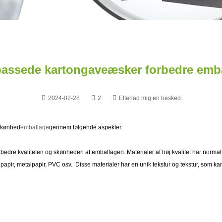
lpassede kartongaveæsker forbedre emb
2024-02-28
2
Efterlad mig en besked
 skønhed
emballage
gennem følgende aspekter:
forbedre kvaliteten og skønheden af ​​emballagen. Materialer af høj kvalitet har normalt
apir, metalpapir, PVC osv. Disse materialer har en unik tekstur og tekstur, som kan ti