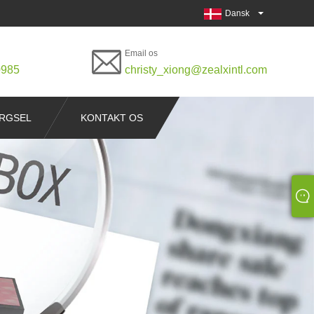
Dansk
Email os
0985
christy_xiong@zealxintl.com
RGSEL
KONTAKT OS