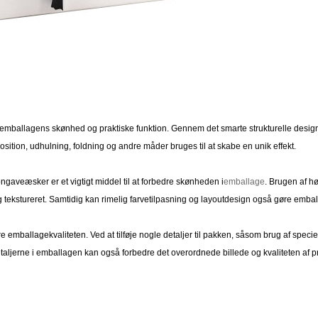
rbedre emballagens skønhed og praktiske funktion. Gennem det smarte strukturelle de
sition, udhulning, foldning og andre måder bruges til at skabe en unik effekt.
aveæsker er et vigtigt middel til at forbedre skønheden i
emballage
. Brugen af ​
tekstureret. Samtidig kan rimelig farvetilpasning og layoutdesign også gøre emb
re emballagekvaliteten. Ved at tilføje nogle detaljer til pakken, såsom brug af specie
ljerne i emballagen kan også forbedre det overordnede billede og kvaliteten af ​​p