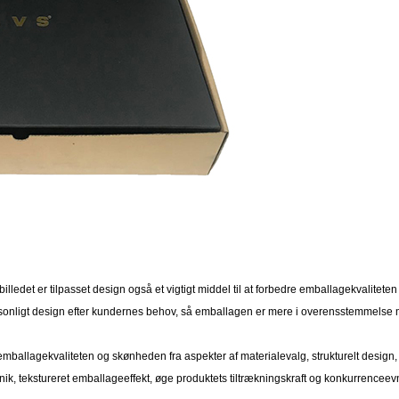
illedet er tilpasset design også et vigtigt middel til at forbedre emballagekvali
sonligt design efter kundernes behov, så emballagen er mere i overensstemmelse
re emballagekvaliteten og skønheden fra aspekter af materialevalg, strukturelt design
unik, tekstureret emballageeffekt, øge produktets tiltrækningskraft og konkurrenceev